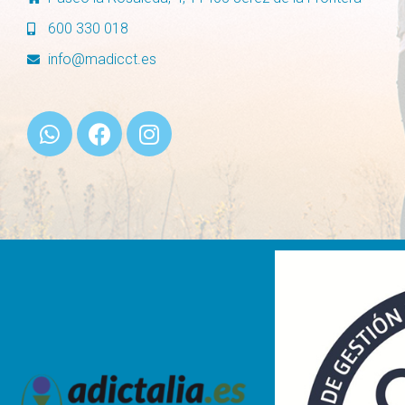
600 330 018
info@madicct.es