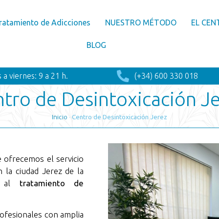
ratamiento de Adicciones
NUESTRO MÉTODO
EL CEN
BLOG
 a viernes: 9 a 21 h.
(+34) 600 330 018
tro de Desintoxicación J
Inicio
·
Centro de Desintoxicación Jerez
 ofrecemos el servicio
n la ciudad Jerez de la
da al
tratamiento de
ofesionales con amplia