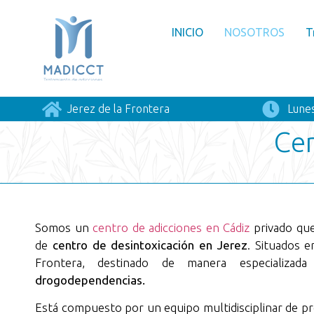
INICIO
NOSOTROS
T
Jerez de la Frontera
Lunes
Cen
Somos un
centro de adicciones en Cádiz
privado que
de
centro de desintoxicación en Jerez
. Situados e
Frontera, destinado de manera especializa
drogodependencias.
Está compuesto por un equipo multidisciplinar de pr