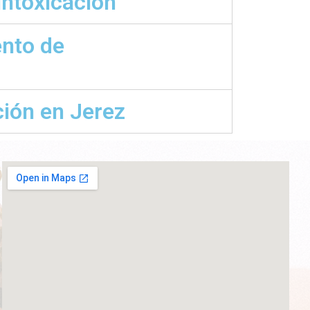
intoxicación
ento de
ción en Jerez