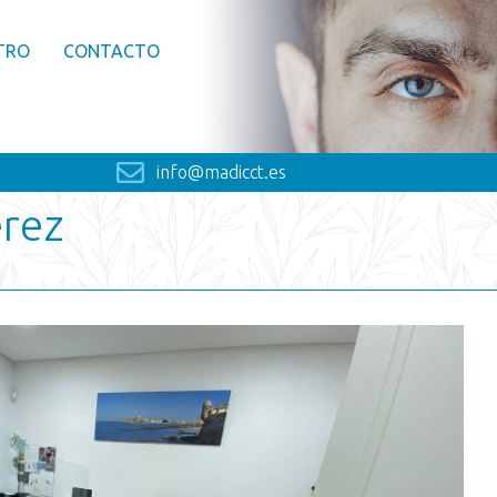
TRO
CONTACTO
info@madicct.es
erez