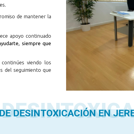
es.
omiso de mantener la
rece apoyo continuado
ayudarte, siempre que
, continúes viendo los
és del seguimiento que
 DESINTOXICA
E DESINTOXICACIÓN EN JER